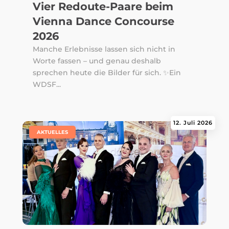
Vier Redoute-Paare beim
Vienna Dance Concourse
2026
Manche Erlebnisse lassen sich nicht in
Worte fassen – und genau deshalb
sprechen heute die Bilder für sich. ✨Ein
WDSF...
12. Juli 2026
|
AKTUELLES