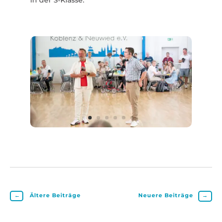
in der S‑Klasse.
←
Ältere Beiträge
Neuere Beiträge
→