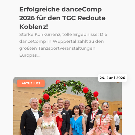
Erfolgreiche danceComp
2026 für den TGC Redoute
Koblenz!
Starke Konkurrenz, tolle Ergebnisse: Die
danceComp in Wuppertal zählt zu den
größten Tanzsportveranstaltungen
Europas....
24. Juni 2026
|
AKTUELLES