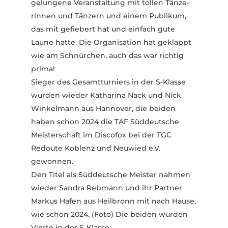
gelungene Veran­staltung mit tollen Tänze­
rinnen und Tänzern und einem Publikum,
das mit gefiebert hat und einfach gute
Laune hatte. Die Orga­ni­sation hat geklappt
wie am Schnürchen, auch das war richtig
prima!
Sieger des Gesamt­tur­niers in der S‑Klasse
wurden wieder Katharina Nack und Nick
Winkelmann aus Hannover, die beiden
haben schon 2024 die TAF Süddeutsche
Meis­ter­schaft im Discofox bei der TGC
Redoute Koblenz und Neuwied e.V.
gewonnen.
Den Titel als Süddeutsche Meister nahmen
wieder Sandra Rebmann und ihr Partner
Markus Hafen aus Heil­bronn mit nach Hause,
wie schon 2024. (Foto) Die beiden wurden
Vierte in der S‑Klasse.