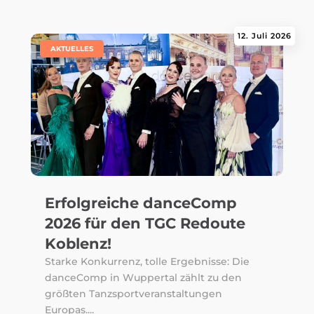
12. Juli 2026
|
AKTUELLES
Erfolgreiche danceComp
2026 für den TGC Redoute
Koblenz!
Starke Konkurrenz, tolle Ergebnisse: Die
danceComp in Wuppertal zählt zu den
größten Tanzsportveranstaltungen
Europas....