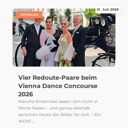
21. Juli 2026
|
AKTUELLES
Vier Redoute-Paare beim
Vienna Dance Concourse
2026
Manche Erlebnisse lassen sich nicht in
Worte fassen – und genau deshalb
sprechen heute die Bilder für sich. ✨Ein
WDSF...