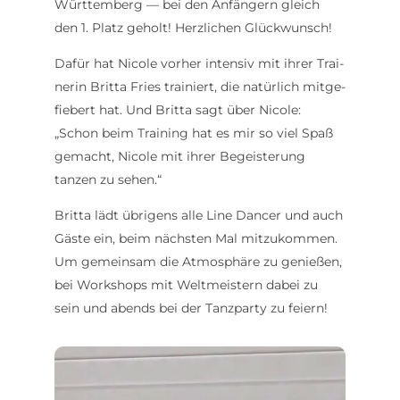
Württemberg — bei den Anfängern gleich
den 1. Platz geholt! Herz­lichen Glück­wunsch!
Dafür hat Nicole vorher intensiv mit ihrer Trai­
nerin Britta Fries trai­niert, die natürlich mitge­
fiebert hat. Und Britta sagt über Nicole:
„Schon beim Training hat es mir so viel Spaß
gemacht, Nicole mit ihrer Begeis­terung
tanzen zu sehen.“
Britta lädt übrigens alle Line Dancer und auch
Gäste ein, beim nächsten Mal mitzu­kommen.
Um gemeinsam die Atmo­sphäre zu genießen,
bei Work­shops mit Welt­meistern dabei zu
sein und abends bei der Tanz­party zu feiern!