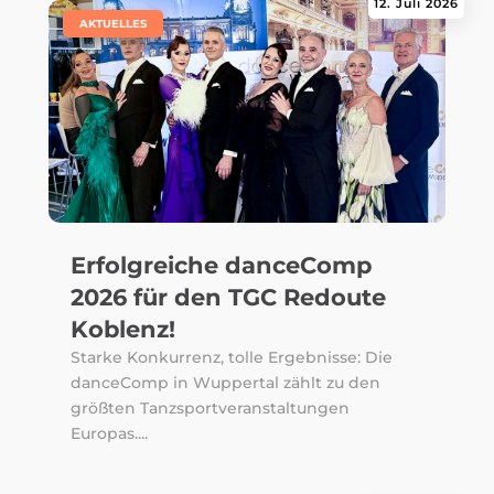
12. Juli 2026
|
AKTUELLES
Erfolgreiche danceComp
2026 für den TGC Redoute
Koblenz!
Starke Konkurrenz, tolle Ergebnisse: Die
danceComp in Wuppertal zählt zu den
größten Tanzsportveranstaltungen
Europas....