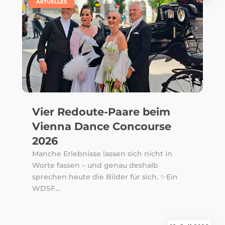
|
AKTUELLES
Vier Redoute-Paare beim
Vienna Dance Concourse
2026
Manche Erlebnisse lassen sich nicht in
Worte fassen – und genau deshalb
sprechen heute die Bilder für sich. ✨Ein
WDSF...