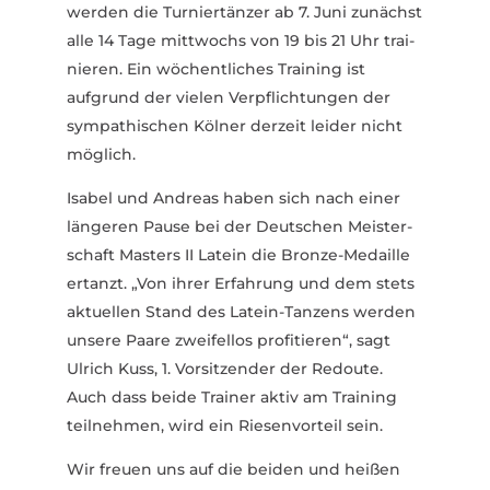
werden die Turnier­tänzer ab 7. Juni zunächst
alle 14 Tage mitt­wochs von 19 bis 21 Uhr trai­
nieren. Ein wöchent­liches Training ist
aufgrund der vielen Verpflich­tungen der
sympa­thi­schen Kölner derzeit leider nicht
möglich.
Isabel und Andreas haben sich nach einer
längeren Pause bei der Deut­schen Meis­ter­
schaft Masters II Latein die Bronze-Medaille
ertanzt. „Von ihrer Erfahrung und dem stets
aktu­ellen Stand des Latein-Tanzens werden
unsere Paare zwei­fellos profi­tieren“, sagt
Ulrich Kuss, 1. Vorsit­zender der Redoute.
Auch dass beide Trainer aktiv am Training
teil­nehmen, wird ein Riesen­vorteil sein.
Wir freuen uns auf die beiden und heißen