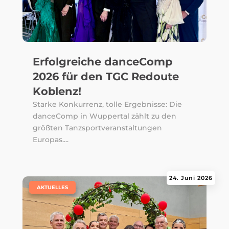
Erfolgreiche danceComp
2026 für den TGC Redoute
Koblenz!
Starke Konkurrenz, tolle Ergebnisse: Die
danceComp in Wuppertal zählt zu den
größten Tanzsportveranstaltungen
Europas....
24. Juni 2026
|
AKTUELLES