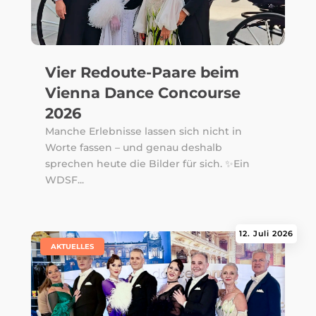
Vier Redoute-Paare beim
Vienna Dance Concourse
2026
Manche Erlebnisse lassen sich nicht in
Worte fassen – und genau deshalb
sprechen heute die Bilder für sich. ✨Ein
WDSF...
12. Juli 2026
|
AKTUELLES