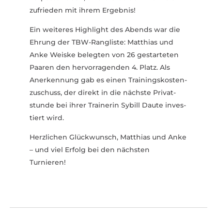
zufrieden mit ihrem Ergebnis!
Ein weiteres High­light des Abends war die
Ehrung der TBW-Rangliste: Matthias und
Anke Weiske belegten von 26 gestar­teten
Paaren den hervor­ra­genden 4. Platz. Als
Aner­kennung gab es einen Trai­nings­kos­ten­
zu­schuss, der direkt in die nächste Privat­
stunde bei ihrer Trai­nerin Sybill Daute inves­
tiert wird.
Herz­lichen Glück­wunsch, Matthias und Anke
– und viel Erfolg bei den nächsten
Turnieren!