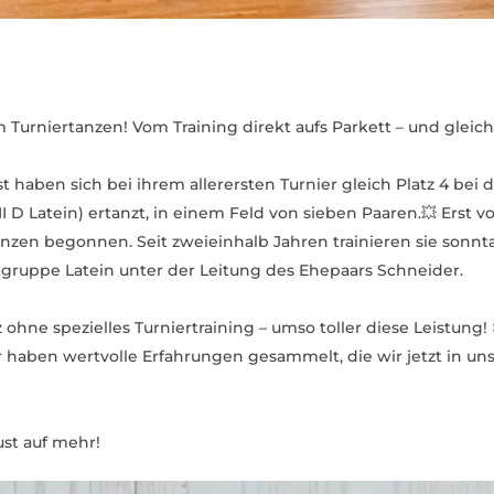
 Turnier­tanzen! Vom Training direkt aufs Parkett – und gleich 
 haben sich bei ihrem aller­ersten Turnier gleich Platz 4 bei 
III D Latein) ertanzt, in einem Feld von sieben Paaren.💥 Erst 
nzen begonnen. Seit zwei­einhalb Jahren trai­nieren sie son
ort­gruppe Latein unter der Leitung des Ehepaars Schneider.
 ohne spezi­elles Turnier­training – umso toller diese Leistung!
 haben wert­volle Erfah­rungen gesammelt, die wir jetzt in uns
st auf mehr!