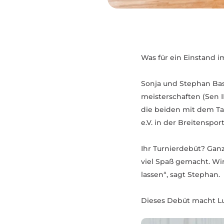
Was für ein Einstand im
Sonja und Stephan Bast
meis­ter­schaften (Sen 
die beiden mit dem Ta
e.V. in der Brei­ten­sp
Ihr Turnier­debüt? Ganz
viel Spaß gemacht. Wir
lassen“, sagt Stephan.
Dieses Debüt macht Lu