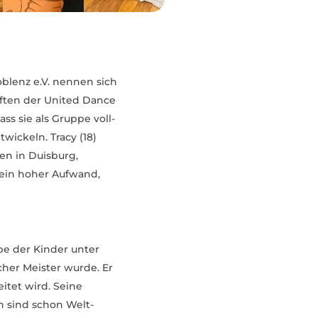
oblenz e.V. nennen sich
haften der United Dance
ass sie als Gruppe voll­
wi­ckeln. Tracy (18)
en in Duisburg,
 ein hoher Aufwand,
uppe der Kinder unter
cher Meister wurde. Er
eitet wird. Seine
n sind schon Welt­