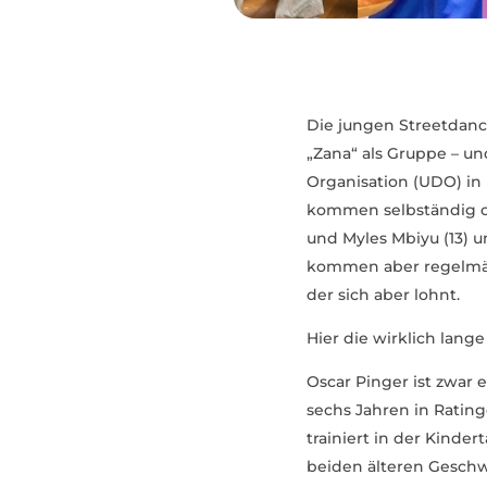
Die jungen Street­danc
„Zana“ als Gruppe – un
Orga­ni­sation (UDO) in
kommen selb­ständig ohn
und Myles Mbiyu (13) u
kommen aber regel­mäß
der sich aber lohnt.
Hier die wirklich lange
Oscar Pinger ist zwar e
sechs Jahren in Rating
trai­niert in der Kinde
beiden älteren Geschw