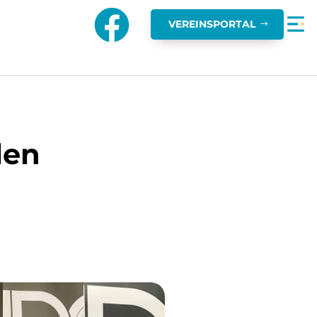

VEREINSPORTAL
len