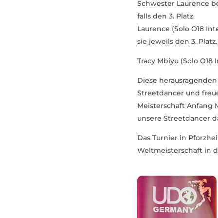
Schwester Laurence bel
falls den 3. Platz.
Laurence (Solo O18 Inte
sie jeweils den 3. Platz.
Tracy Mbiyu (Solo O18 In
Diese heraus­ra­genden
Street­dancer und freu
Meis­ter­schaft Anfang
unsere Street­dancer dafü
Das Turnier in Pforzhei
Welt­meis­ter­schaft in 