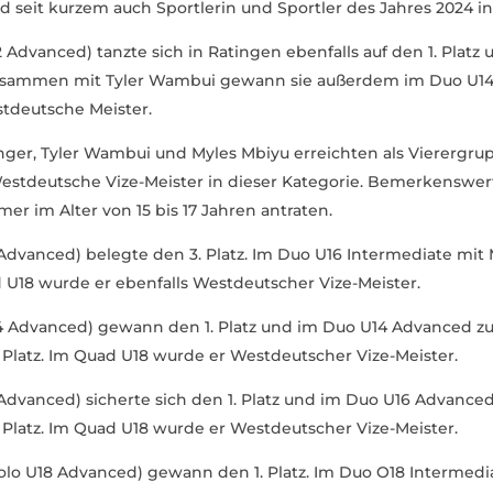
 seit kurzem auch Sport­lerin und Sportler des Jahres 2024 in
Advanced) tanzte sich in Ratingen eben­falls auf den 1. Platz
Zusammen mit Tyler Wambui gewann sie außerdem im Duo U14 
st­deutsche Meister.
ger, Tyler Wambui und Myles Mbiyu erreichten als Vierer­gru
st­deutsche Vize-Meister in dieser Kate­gorie. Bemer­kenswert
hmer im Alter von 15 bis 17 Jahren antraten.
Advanced) belegte den 3. Platz. Im Duo U16 Inter­me­diate mit
d U18 wurde er eben­falls West­deut­scher Vize-Meister.
14 Advanced) gewann den 1. Platz und im Duo U14 Advanced
. Platz. Im Quad U18 wurde er West­deut­scher Vize-Meister.
 Advanced) sicherte sich den 1. Platz und im Duo U16 Advan
. Platz. Im Quad U18 wurde er West­deut­scher Vize-Meister.
Solo U18 Advanced) gewann den 1. Platz. Im Duo O18 Inter­me­di