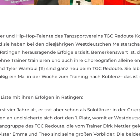
er und Hip-Hop-Talente des Tanz­sport­vereins TGC Redoute K
d sie haben bei den dies­jäh­rigen West­deut­schen Meis­ter­sc
 Ratingen heraus­ra­gende Erfolge erzielt. Bemer­kenswert ist, d
e Trainer trai­nieren und auch ihre Choreo­grafien alleine ent
nd Tyler Wambui (11) sind ganz neu beim TGC Redoute. Sie leb
ig ein Mal in der Woche zum Training nach Koblenz– das ist
 Liste mit ihren Erfolgen in Ratingen:
rst vier Jahre alt, er trat aber schon als Solo­tänzer in der Gr
en an und sicherte sich dort den 1. Platz, womit er West­deut­s
r­tanz­gruppe des TGC Redoute, die vom Trainer Dirk Mettler gel
ister Emma und Theo sind seine großen Vorbilder: Die beide