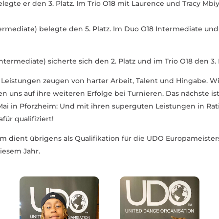
egte er den 3. Platz. Im Trio O18 mit Laurence und Tracy Mbiy
r­me­diate) belegte den 5. Platz. Im Duo O18 Inter­me­diate und
ter­me­diate) sicherte sich den 2. Platz und im Trio O18 den 3. 
 Leis­tungen zeugen von harter Arbeit, Talent und Hingabe. Wir
en uns auf ihre weiteren Erfolge bei Turnieren. Das nächste 
 Mai in Pforzheim: Und mit ihren super­guten Leis­tungen in Ra
r quali­fi­ziert!
m dient übrigens als Quali­fi­kation für die UDO Euro­pa­meis­te
diesem Jahr.