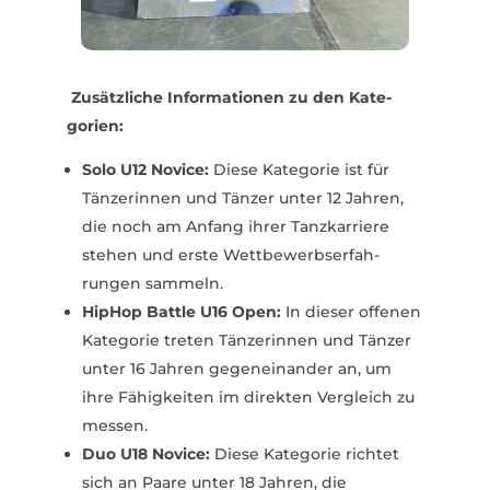
Zusätz­liche Infor­ma­tionen zu den Kate­
gorien:
Solo U12 Novice:
Diese Kate­gorie ist für
Tänze­rinnen und Tänzer unter 12 Jahren,
die noch am Anfang ihrer Tanz­kar­riere
stehen und erste Wett­be­werbs­er­fah­
rungen sammeln.
HipHop Battle U16 Open:
In dieser offenen
Kate­gorie treten Tänze­rinnen und Tänzer
unter 16 Jahren gegen­ein­ander an, um
ihre Fähig­keiten im direkten Vergleich zu
messen.
Duo U18 Novice:
Diese Kate­gorie richtet
sich an Paare unter 18 Jahren, die