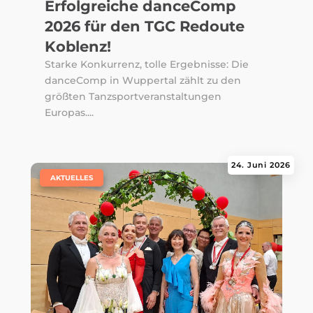
Erfolgreiche danceComp
2026 für den TGC Redoute
Koblenz!
Starke Konkurrenz, tolle Ergebnisse: Die
danceComp in Wuppertal zählt zu den
größten Tanzsportveranstaltungen
Europas....
24. Juni 2026
|
AKTUELLES