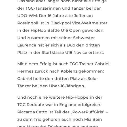
Das sind aber längst noch nicht alle Erfolge
der TGC-Tänzerinnen und Tänzer bei der
UDO-WM: Der 16 Jahre alte Jefferson
Rossingoll ist in Blackpool Vize-Weltmeister
in der HipHop Battle U16 Open geworden.
Und zusammen mit seiner Schwester
Laurence hat er sich als Duo den dritten
Platz in der Start­klasse U18 Novice ertanzt.
Mit einem Erfolg ist auch TGC-Trainer Gabriel
Hermes zurück nach Koblenz gekommen:
Gabriel holte den dritten Platz als Solo-
Tänzer bei den Über-18-Jährigen.
Und noch eine weitere Hip-Hopperin der
TGC Redoute war in England erfolg­reich:
Riccarda Cetto ist Teil der „Power­Puff­Girls“ –
zu dem Trio gehören auch noch Mia Bein
und Margarite Dückmann von anderen