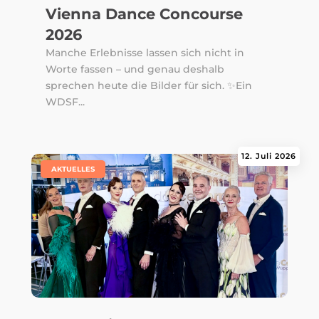
Vienna Dance Concourse
2026
Manche Erlebnisse lassen sich nicht in
Worte fassen – und genau deshalb
sprechen heute die Bilder für sich. ✨Ein
WDSF...
12. Juli 2026
|
AKTUELLES