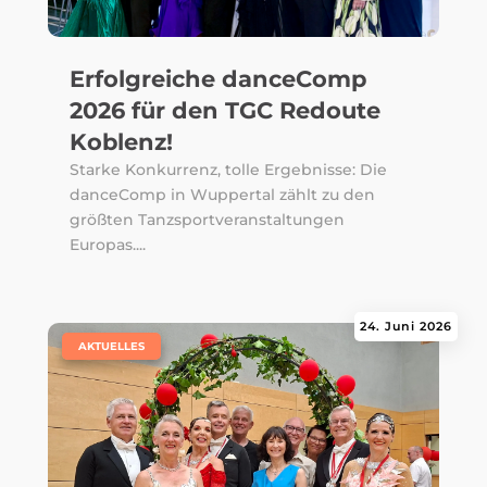
Erfolgreiche danceComp
2026 für den TGC Redoute
Koblenz!
Starke Konkurrenz, tolle Ergebnisse: Die
danceComp in Wuppertal zählt zu den
größten Tanzsportveranstaltungen
Europas....
24. Juni 2026
|
AKTUELLES