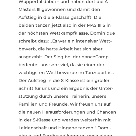
Wuppertal dabei – und haben dort die A
Masters III gewonnen und damit den
Aufstieg in die S‑Klasse geschafft! Die
beiden tanzen jetzt also in der MAS III S in
der höchsten Wett­kampf­klasse. Domi­nique
schreibt dazu: „Es war ein inten­siver Wett­
bewerb, die harte Arbeit hat sich aber
ausge­zahlt. Der Sieg bei der danceComp
bedeutet uns sehr viel, da sie einer der
wich­tigsten Wett­be­werbe im Tanz­sport ist.
Der Aufstieg in die S‑Klasse ist ein großer
Schritt für uns und ein Ergebnis der Unter­
stützung durch unsere Trai­nerin, unsere
Familien und Freunde. Wir freuen uns auf
die neuen Heraus­for­de­rungen und Chancen
in der S‑Klasse und werden weiterhin mit
Leiden­schaft und Hingabe tanzen.“ Domi­
nique und Ferdinand konnten noch einen