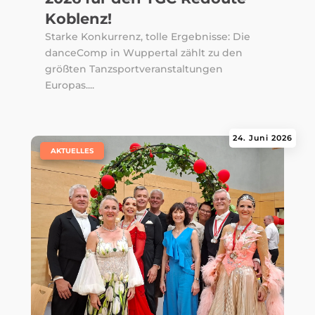
Koblenz!
Starke Konkurrenz, tolle Ergebnisse: Die
danceComp in Wuppertal zählt zu den
größten Tanzsportveranstaltungen
Europas....
24. Juni 2026
|
AKTUELLES