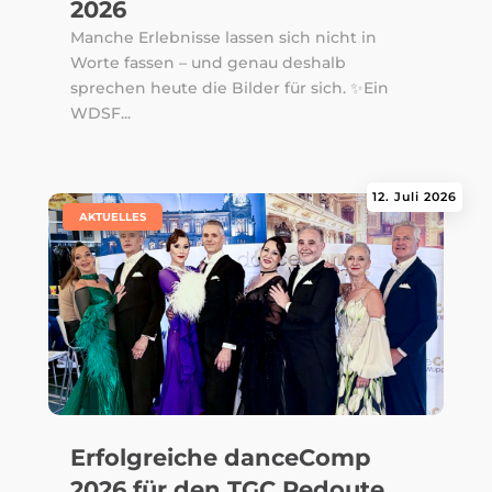
2026
Manche Erlebnisse lassen sich nicht in
Worte fassen – und genau deshalb
sprechen heute die Bilder für sich. ✨Ein
WDSF...
12. Juli 2026
|
AKTUELLES
Erfolgreiche danceComp
2026 für den TGC Redoute