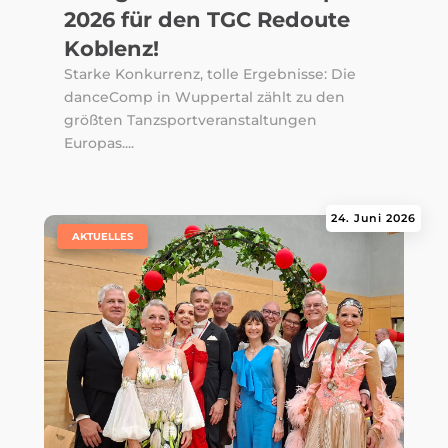
2026 für den TGC Redoute
Koblenz!
Starke Konkurrenz, tolle Ergebnisse: Die
danceComp in Wuppertal zählt zu den
größten Tanzsportveranstaltungen
Europas....
24. Juni 2026
|
AKTUELLES