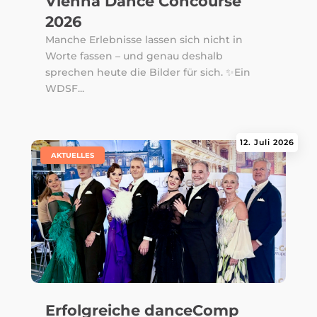
Vienna Dance Concourse
2026
Manche Erlebnisse lassen sich nicht in
Worte fassen – und genau deshalb
sprechen heute die Bilder für sich. ✨Ein
WDSF...
12. Juli 2026
|
AKTUELLES
Erfolgreiche danceComp