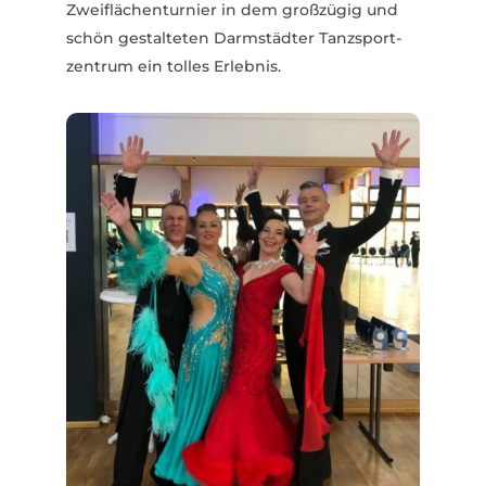
Zwei­flä­chen­turnier in dem groß­zügig und
schön gestal­teten Darm­städter Tanz­sport­
zentrum ein tolles Erlebnis.