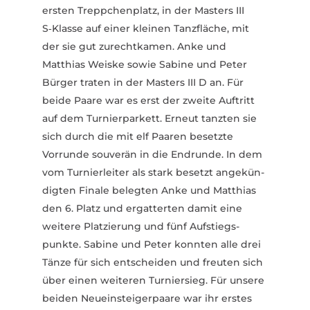
ersten Trepp­chen­platz, in der Masters III
S‑Klasse auf einer kleinen Tanz­fläche, mit
der sie gut zurecht­kamen. Anke und
Matthias Weiske sowie Sabine und Peter
Bürger traten in der Masters III D an. Für
beide Paare war es erst der zweite Auftritt
auf dem Turnier­parkett. Erneut tanzten sie
sich durch die mit elf Paaren besetzte
Vorrunde souverän in die Endrunde. In dem
vom Turnier­leiter als stark besetzt ange­kün­
digten Finale belegten Anke und Matthias
den 6. Platz und ergat­terten damit eine
weitere Plat­zierung und fünf Aufstiegs­
punkte. Sabine und Peter konnten alle drei
Tänze für sich entscheiden und freuten sich
über einen weiteren Turniersieg. Für unsere
beiden Neuein­stei­ger­paare war ihr erstes