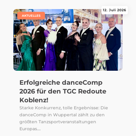
12. Juli 2026
|
AKTUELLES
Erfolgreiche danceComp
2026 für den TGC Redoute
Koblenz!
Starke Konkurrenz, tolle Ergebnisse: Die
danceComp in Wuppertal zählt zu den
größten Tanzsportveranstaltungen
Europas....