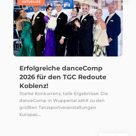
|
AKTUELLES
Erfolgreiche danceComp
2026 für den TGC Redoute
Koblenz!
Starke Konkurrenz, tolle Ergebnisse: Die
danceComp in Wuppertal zählt zu den
größten Tanzsportveranstaltungen
Europas....