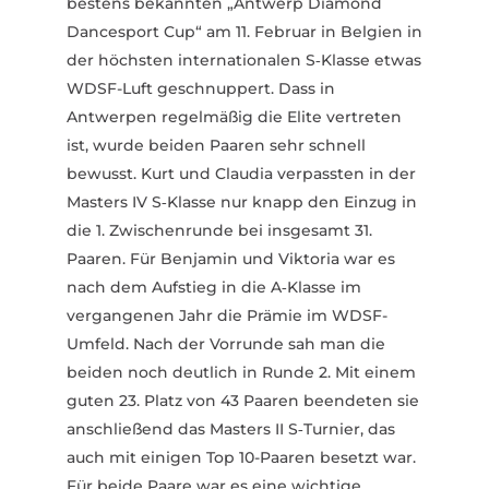
bestens bekannten „Antwerp Diamond
Dance­sport Cup“ am 11. Februar in Belgien in
der höchsten inter­na­tio­nalen S‑Klasse etwas
WDSF-Luft geschnuppert. Dass in
Antwerpen regel­mäßig die Elite vertreten
ist, wurde beiden Paaren sehr schnell
bewusst. Kurt und Claudia verpassten in der
Masters IV S‑Klasse nur knapp den Einzug in
die 1. Zwischen­runde bei insgesamt 31.
Paaren. Für Benjamin und Viktoria war es
nach dem Aufstieg in die A‑Klasse im
vergan­genen Jahr die Prämie im WDSF-
Umfeld. Nach der Vorrunde sah man die
beiden noch deutlich in Runde 2. Mit einem
guten 23. Platz von 43 Paaren been­deten sie
anschließend das Masters II S‑Turnier, das
auch mit einigen Top 10-Paaren besetzt war.
Für beide Paare war es eine wichtige