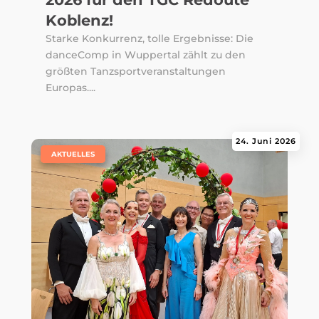
Koblenz!
Starke Konkurrenz, tolle Ergebnisse: Die
danceComp in Wuppertal zählt zu den
größten Tanzsportveranstaltungen
Europas....
24. Juni 2026
|
AKTUELLES