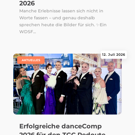
2026
Manche Erlebnisse lassen sich nicht in
Worte fassen – und genau deshalb
sprechen heute die Bilder für sich. ✨Ein
WDSF...
12. Juli 2026
|
AKTUELLES
Erfolgreiche danceComp
2026 für den TGC Redoute