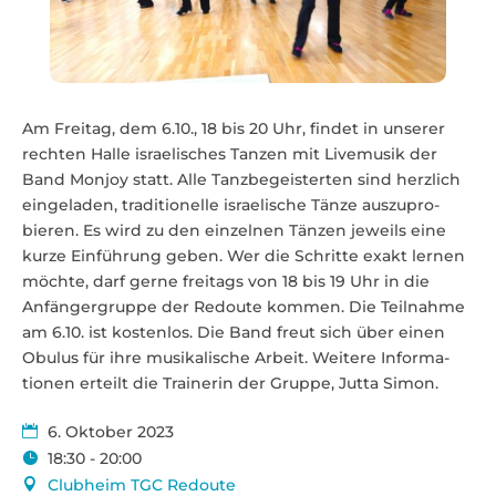
Am Freitag, dem 6.10., 18 bis 20 Uhr, findet in unserer
rechten Halle israe­li­sches Tanzen mit Live­musik der
Band Monjoy statt. Alle Tanz­be­geis­terten sind herzlich
einge­laden, tradi­tio­nelle israe­lische Tänze auszu­pro­
bieren. Es wird zu den einzelnen Tänzen jeweils eine
kurze Einführung geben. Wer die Schritte exakt lernen
möchte, darf gerne freitags von 18 bis 19 Uhr in die
Anfän­ger­gruppe der Redoute kommen. Die Teil­nahme
am 6.10. ist kostenlos. Die Band freut sich über einen
Obulus für ihre musi­ka­lische Arbeit. Weitere Infor­ma­
tionen erteilt die Trai­nerin der Gruppe, Jutta Simon.
6. Oktober 2023
18:30 - 20:00
Clubheim TGC Redoute