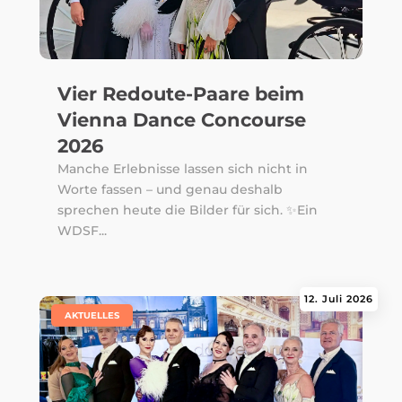
Vier Redoute-Paare beim
Vienna Dance Concourse
2026
Manche Erlebnisse lassen sich nicht in
Worte fassen – und genau deshalb
sprechen heute die Bilder für sich. ✨Ein
WDSF...
12. Juli 2026
|
AKTUELLES