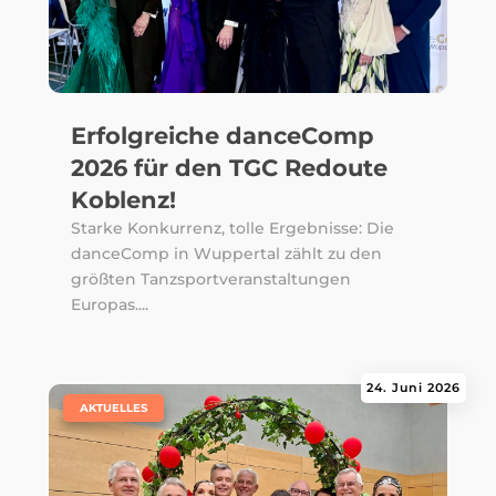
Erfolgreiche danceComp
2026 für den TGC Redoute
Koblenz!
Starke Konkurrenz, tolle Ergebnisse: Die
danceComp in Wuppertal zählt zu den
größten Tanzsportveranstaltungen
Europas....
24. Juni 2026
|
AKTUELLES