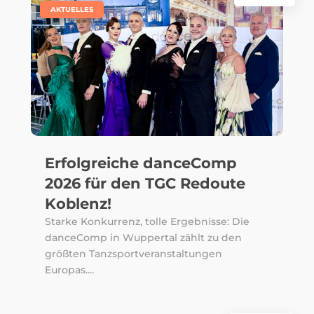
|
AKTUELLES
Erfolgreiche danceComp
2026 für den TGC Redoute
Koblenz!
Starke Konkurrenz, tolle Ergebnisse: Die
danceComp in Wuppertal zählt zu den
größten Tanzsportveranstaltungen
Europas....