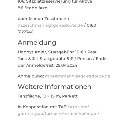
10€ Sitz­platz­re­ser­vierung für Aktive
8€ Steh­plätze
über Marion Zeschmann:
m.zeschmann@tgc-redoute.de
/ 0160
3122746
Anmeldung
Hobby­turnier, Start­gebühr 10 € / Paar
Jack & Jill, Start­gebühr 5 € / Person / Ende
der Anmel­de­frist: 25.04.2024
Anmeldung:
m.zeschmann@tgc-redoute.de
Weitere Informationen
Tanz­fläche, 10 × 15 m, Parkett
In Koope­ration mit TAF:
https://taf-
germany.de/turniere/turnier-kalender/