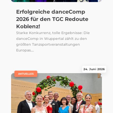
Erfolgreiche danceComp
2026 für den TGC Redoute
Koblenz!
Starke Konkurrenz, tolle Ergebnisse: Die
danceComp in Wuppertal zählt zu den
größten Tanzsportveranstaltungen
Europas....
24. Juni 2026
|
AKTUELLES