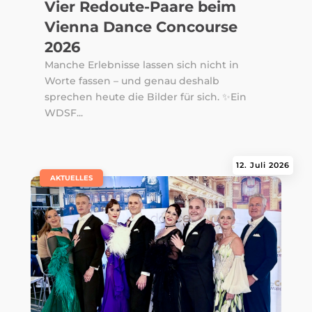
Vier Redoute-Paare beim
Vienna Dance Concourse
2026
Manche Erlebnisse lassen sich nicht in
Worte fassen – und genau deshalb
sprechen heute die Bilder für sich. ✨Ein
WDSF...
12. Juli 2026
|
AKTUELLES