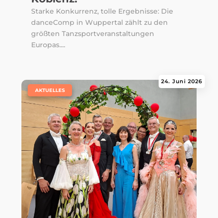
Starke Konkurrenz, tolle Ergebnisse: Die
danceComp in Wuppertal zählt zu den
größten Tanzsportveranstaltungen
Europas....
24. Juni 2026
|
AKTUELLES