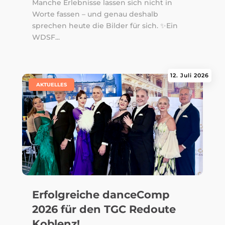
Manche Erlebnisse lassen sich nicht in
Worte fassen – und genau deshalb
sprechen heute die Bilder für sich. ✨Ein
WDSF...
12. Juli 2026
|
AKTUELLES
Erfolgreiche danceComp
2026 für den TGC Redoute
Koblenz!