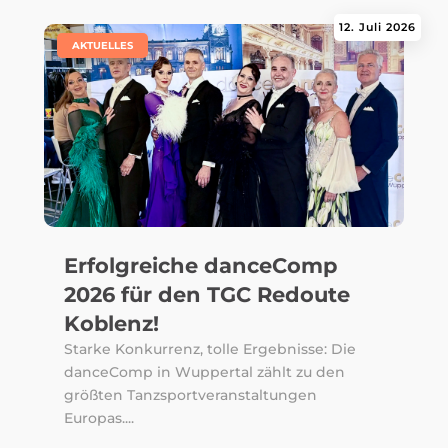
12. Juli 2026
|
AKTUELLES
Erfolgreiche danceComp
2026 für den TGC Redoute
Koblenz!
Starke Konkurrenz, tolle Ergebnisse: Die
danceComp in Wuppertal zählt zu den
größten Tanzsportveranstaltungen
Europas....