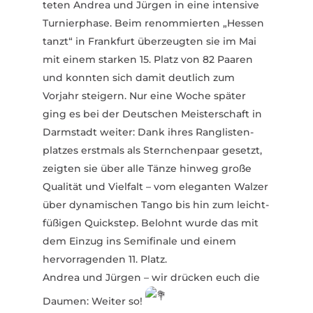
teten Andrea und Jürgen in eine intensive
Turnier­phase. Beim renom­mierten „Hessen
tanzt“ in Frankfurt über­zeugten sie im Mai
mit einem starken 15. Platz von 82 Paaren
und konnten sich damit deutlich zum
Vorjahr steigern. Nur eine Woche später
ging es bei der Deut­schen Meis­ter­schaft in
Darm­stadt weiter: Dank ihres Rang­lis­ten­
platzes erstmals als Stern­chenpaar gesetzt,
zeigten sie über alle Tänze hinweg große
Qualität und Vielfalt – vom eleganten Walzer
über dyna­mi­schen Tango bis hin zum leicht­
fü­ßigen Quickstep. Belohnt wurde das mit
dem Einzug ins Semi­finale und einem
hervor­ra­genden 11. Platz.
Andrea und Jürgen – wir drücken euch die
Daumen: Weiter so!