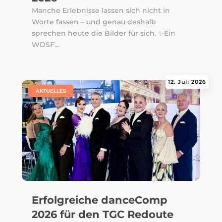
Manche Erlebnisse lassen sich nicht in
Worte fassen – und genau deshalb
sprechen heute die Bilder für sich. ✨Ein
WDSF...
12. Juli 2026
|
AKTUELLES
Erfolgreiche danceComp
2026 für den TGC Redoute