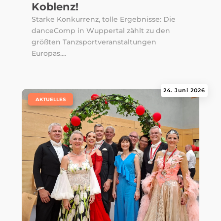
Koblenz!
Starke Konkurrenz, tolle Ergebnisse: Die
danceComp in Wuppertal zählt zu den
größten Tanzsportveranstaltungen
Europas....
24. Juni 2026
|
AKTUELLES