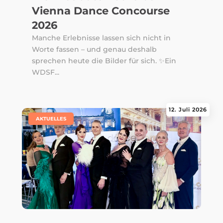
Vienna Dance Concourse
2026
Manche Erlebnisse lassen sich nicht in
Worte fassen – und genau deshalb
sprechen heute die Bilder für sich. ✨Ein
WDSF...
12. Juli 2026
|
AKTUELLES