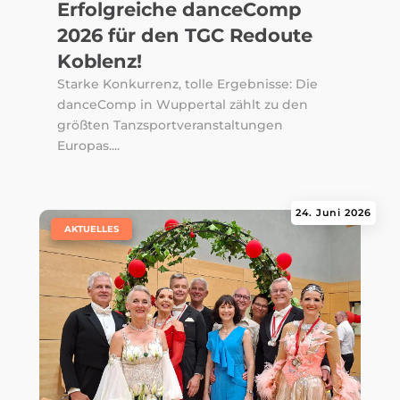
Erfolgreiche danceComp
2026 für den TGC Redoute
Koblenz!
Starke Konkurrenz, tolle Ergebnisse: Die
danceComp in Wuppertal zählt zu den
größten Tanzsportveranstaltungen
Europas....
24. Juni 2026
|
AKTUELLES